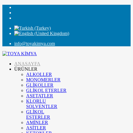
info@toyakimya.com
ANASAYFA
ÜRÜNLER
ALKOLLER
MONOMERLER
GLİKOLLER
GLİKOL ETERLER
ASETATLER
KLORLU
SOLVENTLER
GLİKOL
ESTERLER
AMİNLER
ASİTLER