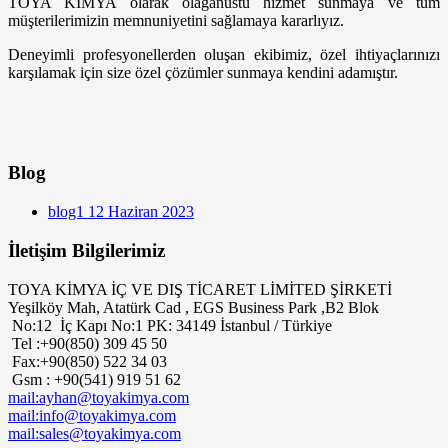
TOYA KİMYA olarak olağanüstü hizmet sunmaya ve tüm
müşterilerimizin memnuniyetini sağlamaya kararlıyız.
Deneyimli profesyonellerden oluşan ekibimiz, özel ihtiyaçlarınızı
karşılamak için size özel çözümler sunmaya kendini adamıştır.
Blog
blog1
12 Haziran 2023
İletişim Bilgilerimiz
TOYA KİMYA İÇ VE DIŞ TİCARET LİMİTED ŞİRKETİ
Yeşilköy Mah, Atatürk Cad , EGS Business Park ,B2 Blok
No:12 İç Kapı No:1 PK: 34149 İstanbul / Türkiye
Tel :+90(850) 309 45 50
Fax:+90(850) 522 34 03
Gsm : +90(541) 919 51 62
mail:ayhan@toyakimya.com
mail:info@toyakimya.com
mail:sales@toyakimya.com